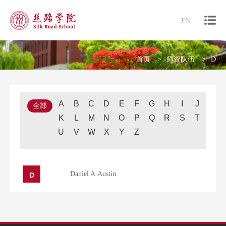
EN
首页
师资队伍
D
A
B
C
D
E
F
G
H
I
J
全部
K
L
M
N
O
P
Q
R
S
T
U
V
W
X
Y
Z
Daniel A.Austin
D